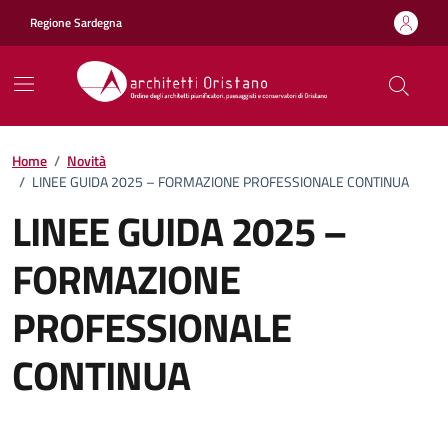
Vai ai contenuti
Vai al footer
Regione Sardegna
Home
/
Novità
/
LINEE GUIDA 2025 – FORMAZIONE PROFESSIONALE CONTINUA
LINEE GUIDA 2025 –
FORMAZIONE
PROFESSIONALE
CONTINUA
Dettagli della notizia